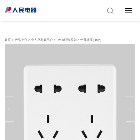
Toggle 
首页
>
产品中心
>
个人及家庭用户
>
RM-6明装系列
> ⼗孔插座(RM6)