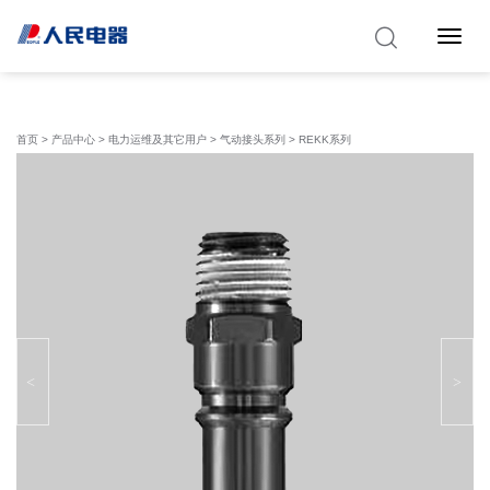
Toggle 
首页
>
产品中心
>
电力运维及其它用户
>
气动接头系列
> REKK系列